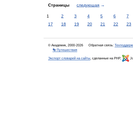
Страницы
следующая
→
1
2
3
4
5
6
7
17
18
19
20
21
22
23
© Академик, 2000-2026
Обратная связь:
Техподдерж
👣 Путешествия
Экспорт словарей на сайты
, сделанные на PHP,
Jo