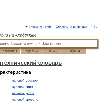
Запомнить сайт
Словарь на свой сайт
RU
едии на Академике
Толкования
Переводы
Книги
Игры ⚽
итехнический словарь
арактеристика
нулевой раствор
нулевой спин
нулевой уклон
нулевой уровень