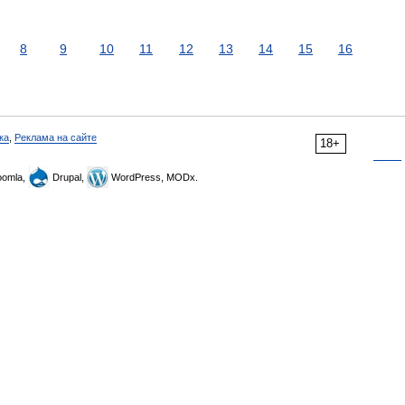
8
9
10
11
12
13
14
15
16
ка
,
Реклама на сайте
18+
omla,
Drupal,
WordPress, MODx.