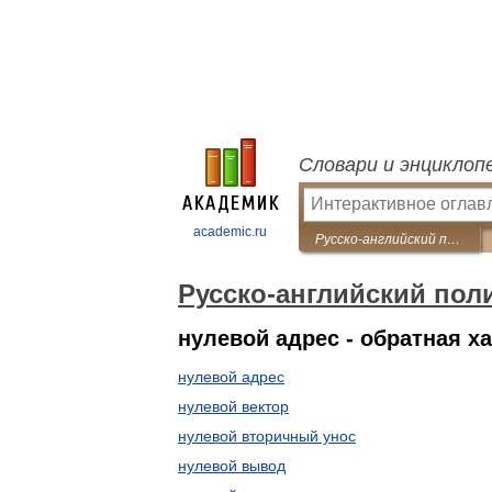
Словари и энциклоп
academic.ru
Русско-английский политехнический словарь
Русско-английский пол
нулевой адрес - обратная х
нулевой адрес
нулевой вектор
нулевой вторичный унос
нулевой вывод