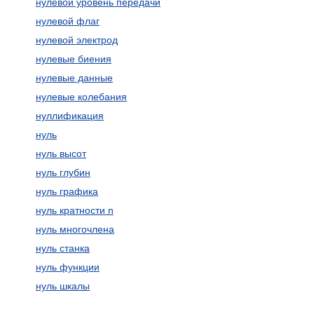
нулевой уровень передачи
нулевой флаг
нулевой электрод
нулевые биения
нулевые данные
нулевые колебания
нуллификация
нуль
нуль высот
нуль глубин
нуль графика
нуль кратности n
нуль многочлена
нуль станка
нуль функции
нуль шкалы